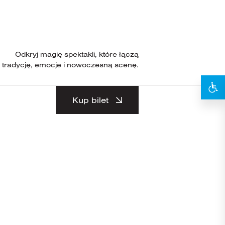
Odkryj magię spektakli, które łączą
tradycję, emocje i nowoczesną scenę.
Kup bilet
nadzie w 2005 roku.
t Theatre pod
tiżowej Akademii