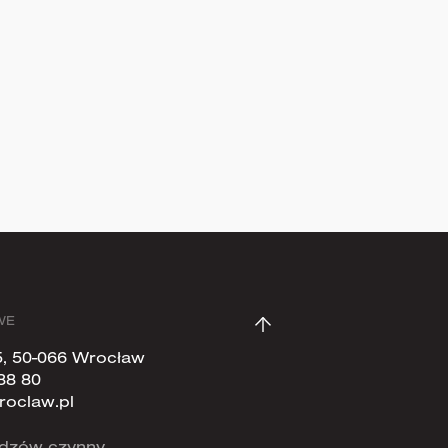
Zapisz się teraz
WE
5, 50-066 Wrocław
88 80
roclaw.pl
widzów czynny