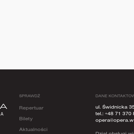
SPRAWDŹ
DANE KONTAKTO
ul. Świdnicka 3
Repertuar
tel.:
+48 71 370 
Bilety
opera@opera.w
Aktualności
Dział obsługi 