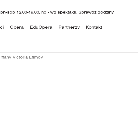
 pn-sob 12.00-19.00, nd - wg spektaklu
Sprawdź godziny
ci
Opera
EduOpera
Partnerzy
Kontakt
Tiffany Victoria Efimov
Tiffany Victoria Efimov
urodziła się w Toronto w Ka
Zaczęła tańczyć w wieku trzech lat w Canadian Balle
kierunkiem Nadii Veselovej Tencer, absolwentki pres