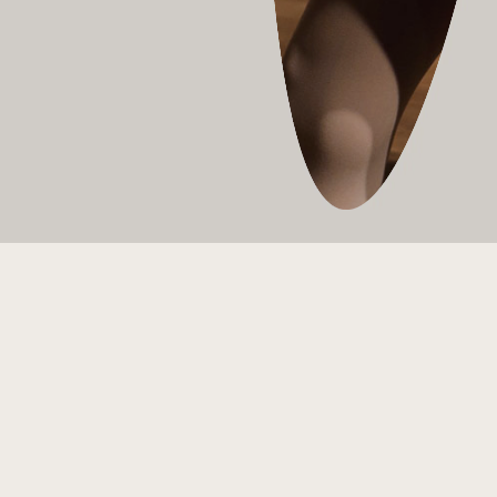
Każdy sezon w Operze
Wrocławskiej – oprócz spektakli
i koncertów – to również liczne
wydarzenia edukacyjne dla dzieci,
młodzieży i dorosłych.