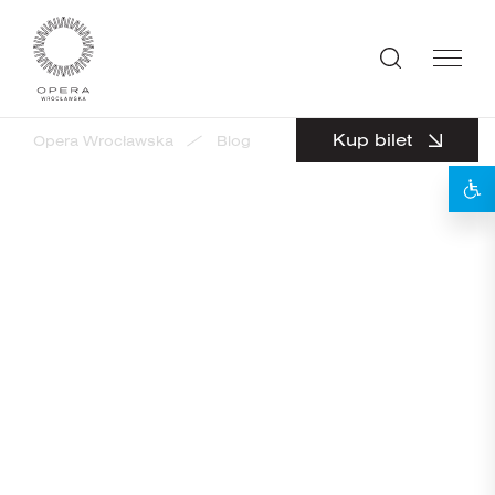
Kup bilet
Opera Wrocławska
Blog
Nieoczywiste spotkanie z 
powrót
5
GRUDZIEŃ 2016
Nieoczywiste spotkanie z
Trubadurem
Nieoczywiste spotkanie z Trubadurem
10 grudnia 2016 zapraszamy na
Wariacje na