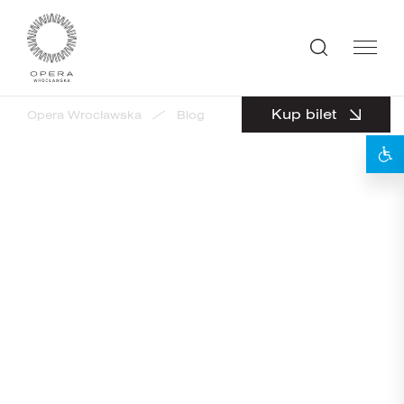
Kup bilet
Opera Wrocławska
Blog
Nabór do Chóru Dziecięce
powrót
9
LIPIEC 2026
Nabór do Chóru Dziecięcego
Opery Wrocławskiej