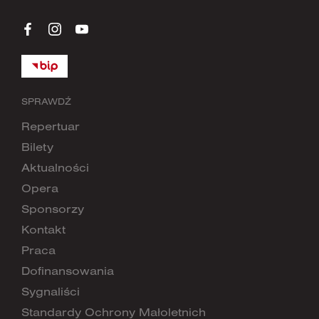
SPRAWDŹ
Repertuar
Bilety
Aktualności
Opera
Sponsorzy
Kontakt
Praca
Dofinansowania
Sygnaliści
Standardy Ochrony Małoletnich