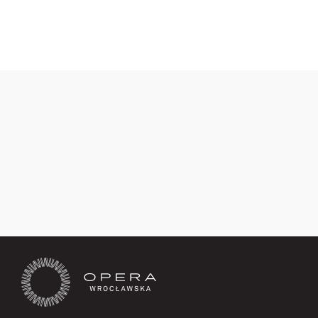
Opery Wrocławskiej pt.
„Rozśpiewany maj"
Zapisz się teraz