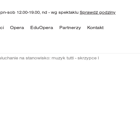
 pn-sob 12.00-19.00, nd - wg spektaklu
Sprawdź godziny
ci
Opera
EduOpera
Partnerzy
Kontakt
łuchanie na stanowisko: muzyk tutti - skrzypce I