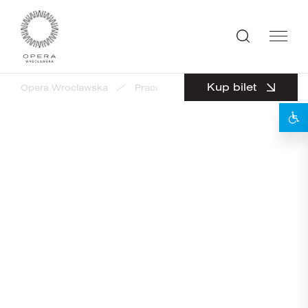
Kup bilet
Opera Wrocławska
Praca
Praca na stanowiskach: Pr
powrót
Ogłoszenie ważne do