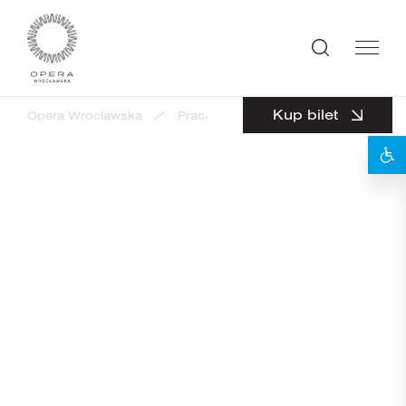
Kup bilet
Opera Wrocławska
Praca
Kierownik sekcji realizacji 
powrót
Ogłoszenie ważne do