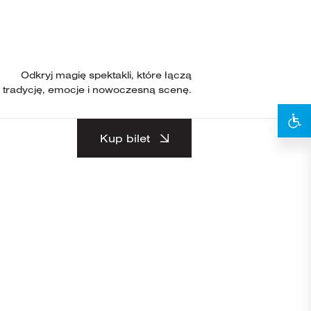
Odkryj magię spektakli, które łączą
tradycję, emocje i nowoczesną scenę.
Kup bilet
2
024 /
IELA
12:30
ANIA
0MIN