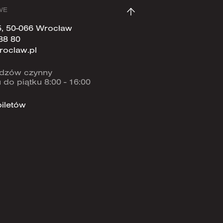
WE
5, 50-066 Wrocław
88 80
roclaw.pl
widzów czynny
 do piątku 8:00 - 16:00
iletów