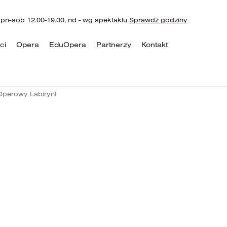
 pn-sob 12.00-19.00, nd - wg spektaklu
Sprawdź godziny
ci
Opera
EduOpera
Partnerzy
Kontakt
Operowy Labirynt
1
 Labirynt
MAJA 2
NIEDZ
CZAS TRW
5