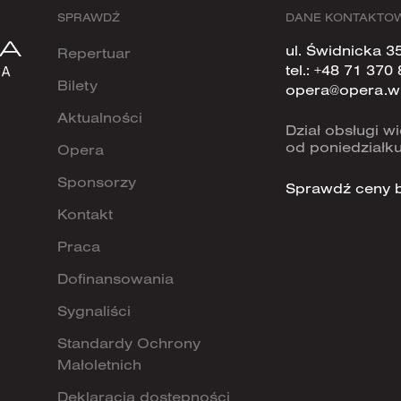
SPRAWDŹ
DANE KONTAKTO
ul. Świdnicka 3
Repertuar
tel.:
+48 71 370 
Bilety
opera@opera.w
Aktualności
Dział obsługi 
od poniedziałku
Opera
Sponsorzy
Sprawdź ceny b
Kontakt
Praca
Dofinansowania
Sygnaliści
Standardy Ochrony
Małoletnich
Deklaracja dostępności