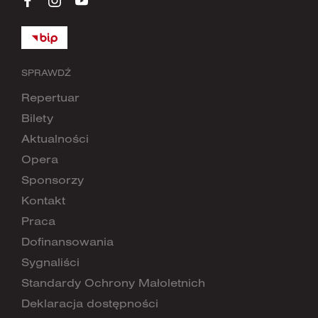
SPRAWDŹ
Repertuar
Bilety
Aktualności
Opera
Sponsorzy
Kontakt
Praca
Dofinansowania
Sygnaliści
Standardy Ochrony Małoletnich
Deklaracja dostępności