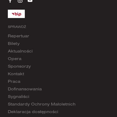
SPRAWDŹ
Repertuar
Bilety
Aktualności
Opera
Sponsorzy
Kontakt
Praca
Dofinansowania
Sygnaliści
Standardy Ochrony Małoletnich
Deklaracja dostępności