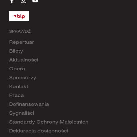
SPRAWDŹ
Repertuar
Bilety
Aktualności
Opera
Sponsorzy
Kontakt
Praca
Dofinansowania
Sygnaliści
Standardy Ochrony Małoletnich
Deklaracja dostępności