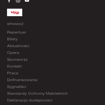
SPRAWDŹ
Repertuar
Bilety
Aktualności
Opera
Sponsorzy
Kontakt
Praca
Dofinansowania
Sygnaliści
Standardy Ochrony Małoletnich
Deklaracja dostępności