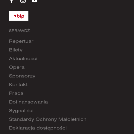
SPRAWDŹ
Repertuar
Bilety
Aktualności
Opera
Sponsorzy
Kontakt
Praca
Dofinansowania
Sygnaliści
Standardy Ochrony Małoletnich
Deklaracja dostępności