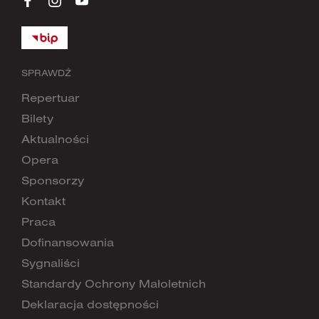
SPRAWDŹ
Repertuar
Bilety
Aktualności
Opera
Sponsorzy
Kontakt
Praca
Dofinansowania
Sygnaliści
Standardy Ochrony Małoletnich
Deklaracja dostępności