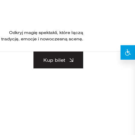
Odkryj magię spektakli, które łączą
tradycję, emocje i nowoczesną scenę.
Kup bilet
10
KWIETNIA 2010 /
SOBOTA
19:00
CZAS TRWANIA
180MIN