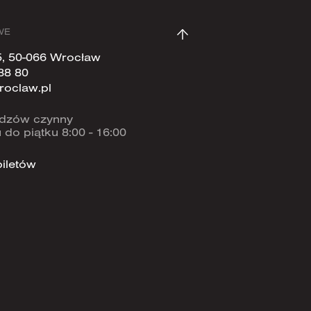
WE
5, 50-066 Wrocław
88 80
roclaw.pl
widzów czynny
 do piątku 8:00 - 16:00
iletów