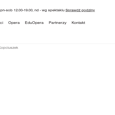
 pn-sob 12.00-19.00, nd - wg spektaklu
Sprawdź godziny
ci
Opera
EduOpera
Partnerzy
Kontakt
Kopciuszek
zek