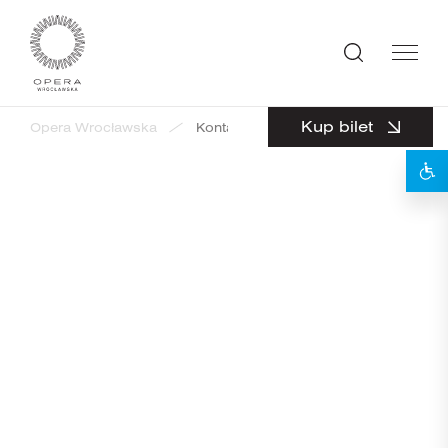
Kup bilet
Opera Wrocławska
Kontakt
SPRAWDŹ
Dane adresowe
Bilety
Rezerwacja biletów
Sekretariat
Dział promocji