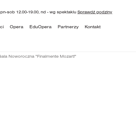
 pn-sob 12.00-19.00, nd - wg spektaklu
Sprawdź godziny
ci
Opera
EduOpera
Partnerzy
Kontakt
Gala Noworoczna "Finalmente Mozart!"
0
woroczna
nte
STYCZNIA 2
SO
CZAS TRW
9