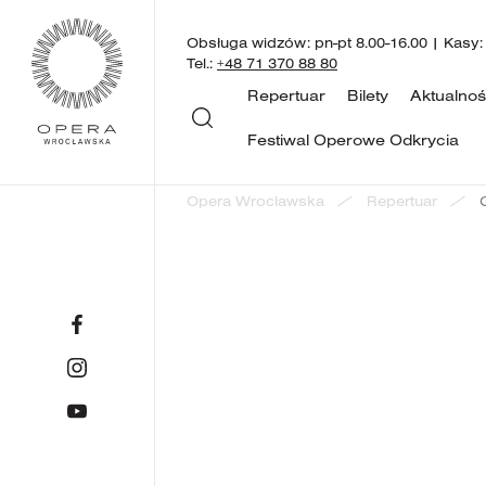
Obsługa widzów: pn-pt 8.00-16.00 | Kasy:
Tel.:
+48 71 370 88 80
Repertuar
Bilety
Aktualnoś
Festiwal Operowe Odkrycia
Opera Wrocławska
Repertuar
Gala No
"Finalme
Mozart!"