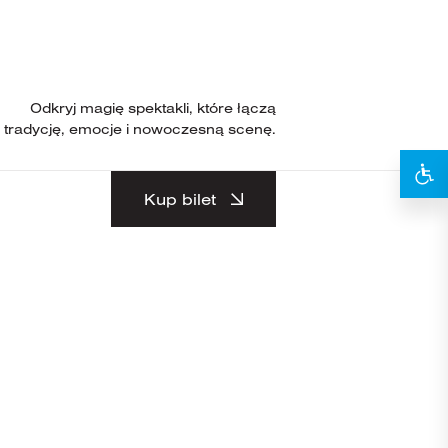
Odkryj magię spektakli, które łączą
tradycję, emocje i nowoczesną scenę.
Kup bilet
2
027 /
BOTA
19:00
ANIA
0MIN