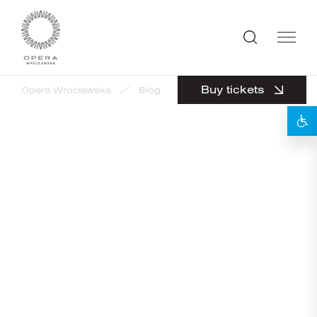
Buy tickets
Opera Wrocławska
Blog
Święto Muzyki – informacje
back
19
CZERWIEC 2026
Święto Muzyki – informacje
organizacyjne
W związku z organizacją
Święta Muzyki w
niedzielę 21 czerwca 2026 r.
, informujemy, że