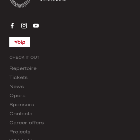
CHECK IT OUT
Repertoire
Tickets
News
Opera
Sponsors
Contacts
Career offers
Projects